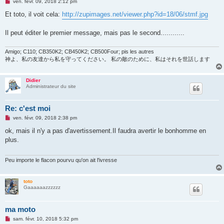
M
ven. févr. 09, 2018 2:12 pm
e
s
Et toto, il voit cela:
http://zupimages.net/viewer.php?id=18/06/stmf.jpg
s
a
g
Il peut éditer le premier message, mais pas le second............
e
n
o
Amigo; C110; CB350K2; CB450K2; CB500Four; pis les autres
n
神よ、私の友達から私を守ってください。 私の敵のために、私はそれを世話します
l
u
Didier
Administrateur du site
Re: c'est moi
M
ven. févr. 09, 2018 2:38 pm
e
s
ok, mais il n'y a pas d'avertissement.Il faudra avertir le bonhomme en
s
plus.
a
g
e
n
Peu importe le flacon pourvu qu'on ait l'ivresse
o
n
l
toto
u
Gaaaaaazzzzzz
ma moto
M
sam. févr. 10, 2018 5:32 pm