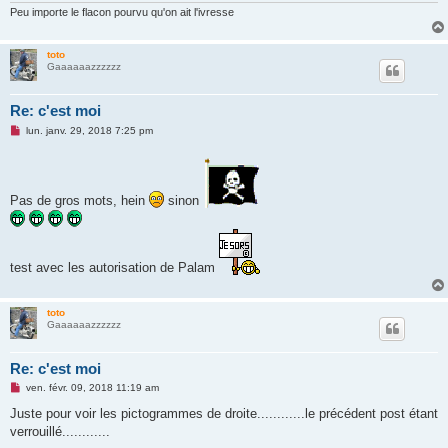
n
Peu importe le flacon pourvu qu'on ait l'ivresse
o
n
l
toto
u
Gaaaaaazzzzzz
Re: c'est moi
M
lun. janv. 29, 2018 7:25 pm
e
s
s
a
g
Pas de gros mots, hein
sinon
e
n
o
n
l
u
test avec les autorisation de Palam
toto
Gaaaaaazzzzzz
Re: c'est moi
M
ven. févr. 09, 2018 11:19 am
e
s
Juste pour voir les pictogrammes de droite............le précédent post étant
s
verrouillé............
a
g