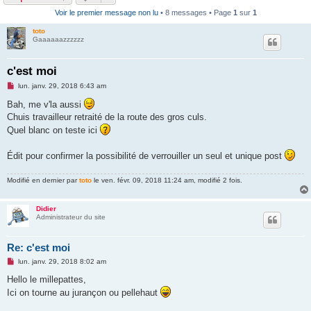
Voir le premier message non lu
• 8 messages • Page
1
sur
1
toto
Gaaaaaazzzzzz
c'est moi
M
lun. janv. 29, 2018 6:43 am
e
s
Bah, me v'la aussi
s
Chuis travailleur retraité de la route des gros culs.
a
g
Quel blanc on teste ici
e
n
o
Édit pour confirmer la possibilité de verrouiller un seul et unique post
n
l
u
Modifié en dernier par
toto
le ven. févr. 09, 2018 11:24 am, modifié 2 fois.
Didier
Administrateur du site
Re: c'est moi
M
lun. janv. 29, 2018 8:02 am
e
s
Hello le millepattes,
s
Ici on tourne au jurançon ou pellehaut
a
g
e