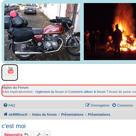
règles du Forum
A lire impérativement :
règlement du forum
et
Comment utiliser le forum ?
Avant de poser vot
FAQ
S’enregistrer
Connexion
cb400four.fr
Index du forum
Présentations
Présentations
c'est moi
Répondre