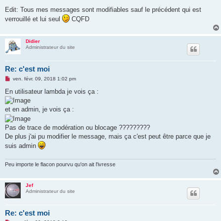
e
Edit: Tous mes messages sont modifiables sauf le précédent qui est
n
o
verrouillé et lui seul
CQFD
n
l
u
Didier
Administrateur du site
Re: c'est moi
M
ven. févr. 09, 2018 1:02 pm
e
s
En utilisateur lambda je vois ça :
s
a
g
et en admin, je vois ça :
e
n
o
Pas de trace de modération ou blocage ?????????
n
De plus j'ai pu modifier le message, mais ça c'est peut être parce que je
l
u
suis admin
Peu importe le flacon pourvu qu'on ait l'ivresse
Jef
Administrateur du site
Re: c'est moi