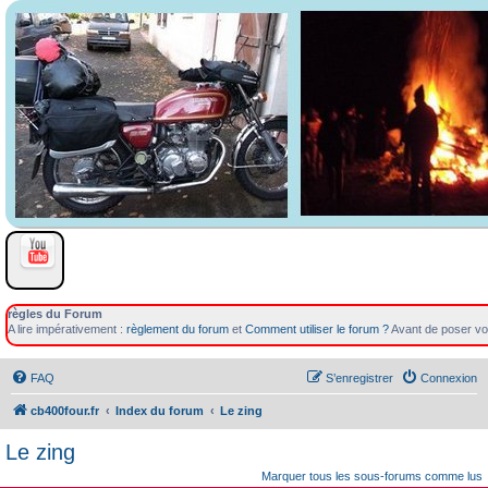
règles du Forum
A lire impérativement :
règlement du forum
et
Comment utiliser le forum ?
Avant de poser vot
FAQ
S’enregistrer
Connexion
cb400four.fr
Index du forum
Le zing
Le zing
Marquer tous les sous-forums comme lus