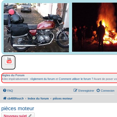
règles du Forum
A lire impérativement :
règlement du forum
et
Comment utiliser le forum ?
Avant de poser vot
FAQ
S’enregistrer
Connexion
cb400four.fr
Index du forum
pièces moteur
pièces moteur
Nouveau sujet