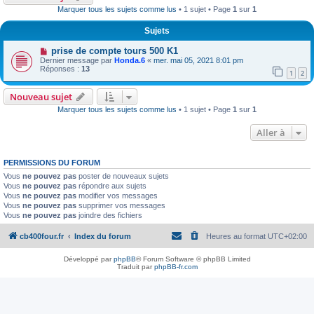
Marquer tous les sujets comme lus
• 1 sujet • Page
1
sur
1
Sujets
prise de compte tours 500 K1
Dernier message par
Honda.6
«
mer. mai 05, 2021 8:01 pm
Réponses :
13
1
2
Nouveau sujet
Marquer tous les sujets comme lus
• 1 sujet • Page
1
sur
1
Aller à
PERMISSIONS DU FORUM
Vous
ne pouvez pas
poster de nouveaux sujets
Vous
ne pouvez pas
répondre aux sujets
Vous
ne pouvez pas
modifier vos messages
Vous
ne pouvez pas
supprimer vos messages
Vous
ne pouvez pas
joindre des fichiers
cb400four.fr
Index du forum
Heures au format
UTC+02:00
Développé par
phpBB
® Forum Software © phpBB Limited
Traduit par
phpBB-fr.com